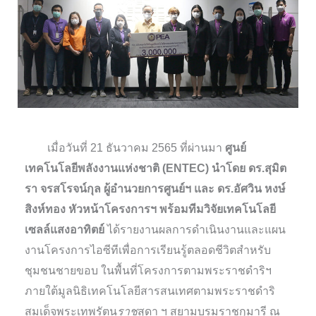
เมื่อวันที่ 21 ธันวาคม 2565 ที่ผ่านมา
ศูนย์
เทคโนโลยีพลังงานแห่งชาติ (ENTEC) นำโดย ดร.สุมิต
รา จรสโรจน์กุล ผู้อำนวยการศูนย์ฯ และ ดร.อัศวิน หงษ์
สิงห์ทอง หัวหน้าโครงการฯ พร้อมทีมวิจัยเทคโนโลยี
เซลล์แสงอาทิตย์
ได้รายงานผลการดำเนินงานและแผน
งานโครงการไอซีทีเพื่อการเรียนรู้ตลอดชีวิตสำหรับ
ชุมชนชายขอบ ในพื้นที่โครงการตามพระราชดำริฯ
ภายใต้มูลนิธิเทคโนโลยีสารสนเทศตามพระราชดำริ
สมเด็จพระเทพรัตน
ราช
สุดา ฯ สยามบรมราชกุมารี ณ