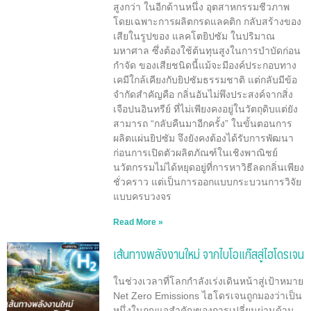
สูงกว่า ในอีกด้านหนึ่ง อุตสาหกรรมชีวภาพ
โดยเฉพาะการผลิตกรดแลคติก กลับสร้างของ
เสียในรูปของ แลคโตยิปซัม ในปริมาณ
มหาศาล ซึ่งต้องใช้ต้นทุนสูงในการบำบัดก่อน
กำจัด ของเสียชนิดนี้แม้จะมีองค์ประกอบทาง
เคมีใกล้เคียงกับยิปซัมธรรมชาติ แต่กลับมีข้อ
จำกัดสำคัญคือ กลิ่นอันไม่พึงประสงค์จากสิ่ง
เจือปนอินทรีย์ ที่ไม่เพียงคงอยู่ในวัตถุดิบแต่ยัง
สามารถ “กลับคืนมาอีกครั้ง” ในขั้นตอนการ
ผลิตแผ่นยิปซัม จึงยังคงต้องได้รับการพัฒนา
ก่อนการเปิดตัวผลิตภัณฑ์ในเชิงพาณิชย์
นวัตกรรมไม่ได้หยุดอยู่ที่การหาวิธีลดกลิ่นเพียง
ชั่วคราว แต่เป็นการออกแบบกระบวนการวิจัย
แบบครบวงจร
Read More »
เส้นทางพลังงานใหม่ จากไบโอแก๊สสู่ไฮโดรเจน
ในช่วงเวลาที่โลกกำลังเร่งเดินหน้าสู่เป้าหมาย
Net Zero Emissions ไฮโดรเจนถูกมองว่าเป็น
หนึ่งในกุญแจสำคัญของการเปลี่ยนผ่านด้าน