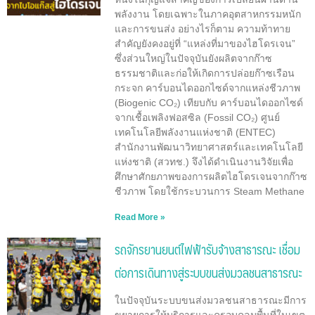
พลังงาน โดยเฉพาะในภาคอุตสาหกรรมหนัก
และการขนส่ง อย่างไรก็ตาม ความท้าทาย
สำคัญยังคงอยู่ที่ “แหล่งที่มาของไฮโดรเจน”
ซึ่งส่วนใหญ่ในปัจจุบันยังผลิตจากก๊าซ
ธรรมชาติและก่อให้เกิดการปล่อยก๊าซเรือน
กระจก คาร์บอนไดออกไซด์จากแหล่งชีวภาพ
(Biogenic CO₂) เทียบกับ คาร์บอนไดออกไซด์
จากเชื้อเพลิงฟอสซิล (Fossil CO₂) ศูนย์
เทคโนโลยีพลังงานแห่งชาติ (ENTEC)
สำนักงานพัฒนาวิทยาศาสตร์และเทคโนโลยี
แห่งชาติ (สวทช.) จึงได้ดำเนินงานวิจัยเพื่อ
ศึกษาศักยภาพของการผลิตไฮโดรเจนจากก๊าซ
ชีวภาพ โดยใช้กระบวนการ Steam Methane
Read More »
รถจักรยานยนต์ไฟฟ้ารับจ้างสาธารณะ เชื่อม
ต่อการเดินทางสู่ระบบขนส่งมวลชนสาธารณะ
ในปัจจุบันระบบขนส่งมวลชนสาธารณะมีการ