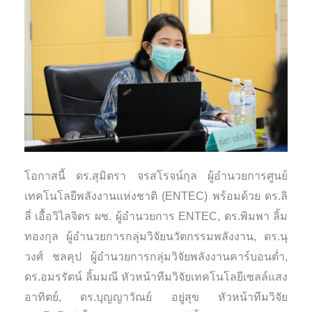
โอกาสนี้ ดร.สุมิตรา จรสโรจน์กุล ผู้อำนวยการศูนย์
เทคโนโลยีพลังงานแห่งชาติ (ENTEC) พร้อมด้วย ดร.ลิ
ลี่ เอื้อวิไลจิตร ผช. ผู้อำนวยการ ENTEC, ดร.พิมพา ลิ้ม
ทองกุล ผู้อำนวยการกลุ่มวิจัยนวัตกรรมพลังงาน, ดร.นุ
วงศ์ ชลคุป ผู้อำนวยการกลุ่มวิจัยพลังงานคาร์บอนต่ำ,
ดร.อมรรัตน์ ลิ้มมณี หัวหน้าทีมวิจัยเทคโนโลยีเซลล์แสง
อาทิตย์, ดร.บุญญาวัณย์ อยู่สุข หัวหน้าทีมวิจัย