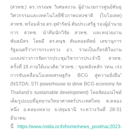
(สวทช.) ดร.วรรณพ วิเศษสงวน ผู้อำนวยการศูนย์พันธุ
วิศวกรรมและเทคโนโลยีชีวภาพแห่งชาติ (ไบโอเทค)
สวทช. พร้อมด้วย ดร.จุฬารัตน์ ตันประเสริฐ รองผู้อำนวย
การ สวทช. นำทีมนักวิจัย สวทช. และหน่วยงาน
พันธมิตร โดยมี ดร.ดนุช ตันเทอดทิตย์ เลขานุการ
รัฐมนตรีว่าการกระทรวง อว. ร่วมเป็นเกียรติในงาน
แถลงข่าวการจัดการประชุมวิชาการประจำปี สวทช.
ครั้งที่ 18 ภายใต้แนวคิด “สวทช. : ขุมพลังหลัก วทน. เร่ง
การขับเคลื่อนโมเดลเศรษฐกิจ BCG สู่ความยั่งยืน”
(NSTDA: STI powerhouse to drive BCG economy for
Thailand’s sustainable development) โดยจัดออนไซต์
เต็มรูปแบบที่อุทยานวิทยาศาสตร์ประเทศไทย ต.คลอง
หนึ่ง อ.คลองหลวง จ.ปทุมธานี ระหว่างวันที่ 28-31
มีนาคม
นี้
https://www.nstda.or.th/home/news_post/nac2023-