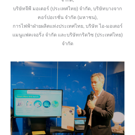
บริษัทจีพี มอเตอร์ (ประเทศไทย) จำกัด, บริษัทบางจาก
คอร์ปอเรชั่น จำกัด (มหาชน),
การไฟฟ้าฝ่ายผลิตแห่งประเทศไทย, บริษัท ไอ-มอเตอร์
แมนูแฟคเจอริ่ง จำกัด และบริษัทกริดวิซ (ประเทศไทย)
จำกัด