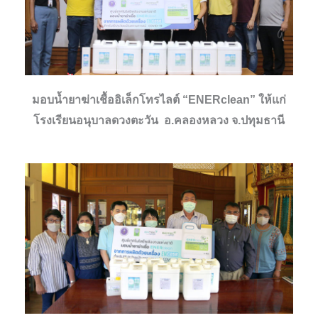
มอบน้ำยาฆ่าเชื้ออิเล็กโทรไลต์ “ENERclean” ให้แก่
โรงเรียนอนุบาลดวงตะวัน อ.คลองหลวง จ.ปทุมธานี