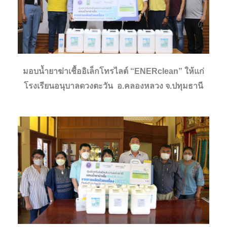
มอบน้ำยาฆ่าเชื้ออิเล็กโทรไลต์ “ENERclean” ให้แก่
โรงเรียนอนุบาลดวงตะวัน อ.คลองหลวง จ.ปทุมธานี