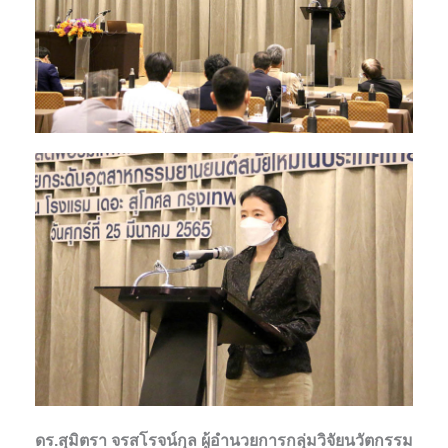
ดร.สุมิตรา จรสโรจน์กุล ผู้อำนวยการกลุ่มวิจัยนวัตกรรม