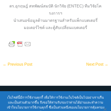
ดร.อุกฤษฎ์ สหพัฒน์สมบัติ นักวิจัย (ENTEC) ทีมวิจัยโค
รงการฯ
นำเสนอข้อมูลด้านมาตรฐานสำหรับแพ็กแบตเตอรี่
มอเตอร์ไซต์ และตู้สับเปลี่ยนแบตเตอรี่
←
Previous Post
Next Post
→
เว็บไซต์นี้มีการใช้งานคุกกี้ เพื่อให้การใช้งานเว็บไซต์เป็นไปอย่างราบรื่น
Copyright © 2026
ENTEC
| Powered by
ENTEC
และเป็นส่วนตัวมากขึ้น จึงขอให้ท่านรับรองว่าท่านได้อ่านและทำความ
เข้าใจนโยบายการใช้งานคุกกี้ ซึ่งเป็นส่วนหนึ่งของนโยบายการคุ้มครอง
Terms of Service |
Privacy Policy |
NSTDA Website