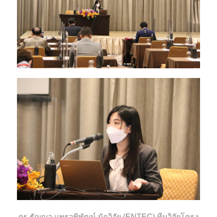
ดร.ธัญญา แพรวพิพัฒน์ นักวิจัย (ENTEC) ทีมวิจัยโครง