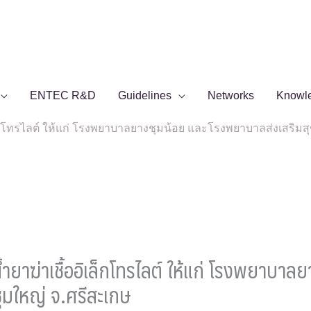
ENTEC R&D
Guidelines
Networks
Knowl
เล็กโทรไลต์ ให้แก่ โรงพยาบาลยางชุมน้อย และโรงพยาบาลส่งเสริ
ำยาฆ่าเชื้ออิเล็กโทรไลต์ ให้แก่ โรงพยาบา
ุมใหญ่ จ.ศรีสะเกษ