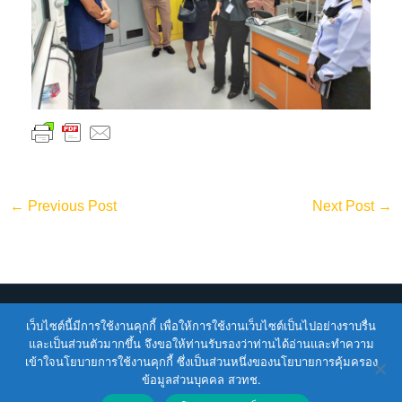
←
Previous Post
Next Post
→
เว็บไซต์นี้มีการใช้งานคุกกี้ เพื่อให้การใช้งานเว็บไซต์เป็นไปอย่างราบรื่น
Copyright © 2026
ENTEC
| Powered by
ENTEC
และเป็นส่วนตัวมากขึ้น จึงขอให้ท่านรับรองว่าท่านได้อ่านและทำความ
เข้าใจนโยบายการใช้งานคุกกี้ ซึ่งเป็นส่วนหนึ่งของนโยบายการคุ้มครอง
Terms of Service |
Privacy Policy |
NSTDA Website
ข้อมูลส่วนบุคคล สวทช.
Security Policy