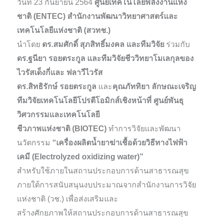
วันที่ 23 กันยายน 2564
ศูนย์เทคโนโลยีพลังงานแห่ง
ชาติ (ENTEC) สำนักงานพัฒนาวิทยาศาสตร์และ
เทคโนโลยีแห่งชาติ (สวทช.)
นำโดย
ดร.สมศักดิ์ สุภสิทธิ์มงคล และทีมวิจัย
ร่วมกับ
ดร.ฐนียา รอยตระกูล และทีมวิจัยชีววิทยาโมเลกุลของ
ไวรัสเด็งกี่และ ฟลาวีไวรัส
ดร.สิทธิรักษ์ รอยตระกูล
และ
คุณภัททิยา ลักษณะเจริญ
ทีมวิจัยเทคโนโลยีโปรตีโอมิกส์เชิงหน้าที่ ศูนย์พันธุ
วิศวกรรมและเทคโนโลยี
ชีวภาพแห่งชาติ (BIOTEC)
ทำการวิจัยและพัฒนา
นวัตกรรม
“เครื่องผลิตน้ำยาฆ่าเชื้อด้วยวิธีทางไฟฟ้า
เคมี (Electrolyzed oxidizing water)”
สำหรับใช้ภายในสถานประกอบการด้านสาธารณสุข
ภายใต้การสนับสนุนงบประมาณจากสำนักงานการวิจัย
แห่งชาติ (วช.) เพื่อส่งเสริมและ
สร้างศักยภาพให้สถานประกอบการด้านสาธารณสุข