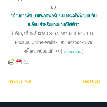
มือ
“ด้านการพัฒนาแพลตฟอร์มระบบประจุไฟฟ้าแบบสับ
เปลี่ยน สำหรับยานยานต์ไฟฟ้า”
ในวันพุธที่ 15 ธันวาคม 2564 เวลา 13.30-15.30 น.
ผ่านระบบ Online-Webex และ Facebook Live
คลิ๊กลงทะเบียนได้ที่ >> [
]
ลงทะเบียน
←
Previous Post
Next Post
→