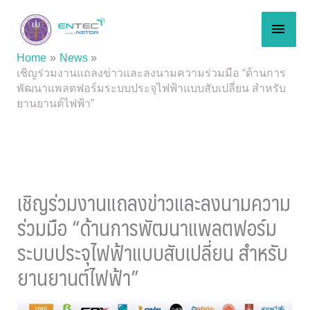
Skip
MAI
to
content
MEN
Home
News
เชิญร่วมงานแถลงข่าวและลงนามความร่วมมือ “ด้านการ
พัฒนาแพลตฟอร์มระบบประจุไฟฟ้าแบบสับเปลี่ยน สำหรับ
ยานยานต์ไฟฟ้า”
เชิญร่วมงานแถลงข่าวและลงนามความ
ร่วมมือ “ด้านการพัฒนาแพลตฟอร์ม
ระบบประจุไฟฟ้าแบบสับเปลี่ยน สำหรับ
ยานยานต์ไฟฟ้า”