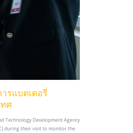
ารแบตเตอรี่
เทศ
 and Technology Development Agency
uring their visit to monitor the