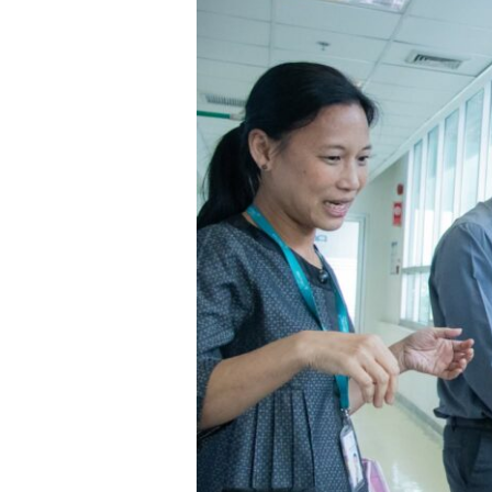
ENTEC
สวทช.
นำ
เสนอ
ความ
ก้าวหน้า
โครงการ
แบตเตอรี่
มาตรฐาน
ต่อย
อด
สู่
ภาคี
เครือ
ข่าย