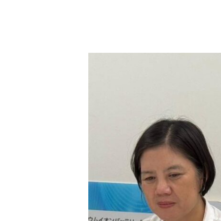
2026.07.31-
27
ENTEC
ร่วม
คณะ
ปฎิบัติ
งาน
ศึกษา
เทคโนโลยี
และ
กลไก
การ