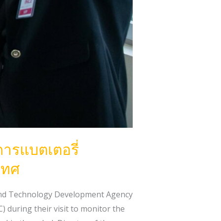
ารแบตเตอรี่
เทศ
 and Technology Development Agency
uring their visit to monitor the