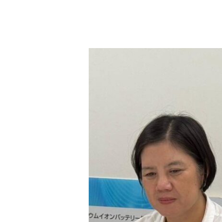
2026.07.31-
27
ENTEC
ร่วม
คณะ
ปฎิบัติ
งาน
ศึกษา
เทคโนโลยี
และ
กลไก
การ