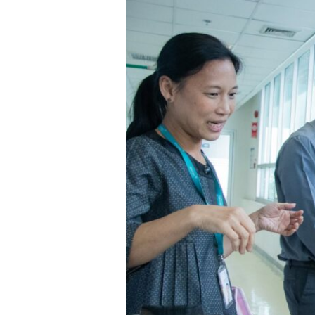
ENTEC
สวทช.
นำ
เสนอ
ความ
ก้าวหน้า
โครงการ
แบตเตอรี่
มาตรฐาน
ต่อย
อด
สู่
ภาคี
เครือ
ข่าย
ความ